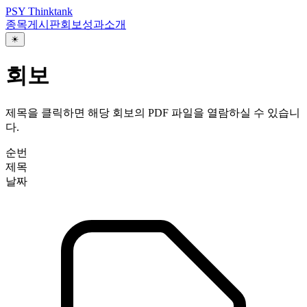
PSY Thinktank
종목
게시판
회보
성과
소개
☀
회보
제목을 클릭하면 해당 회보의 PDF 파일을 열람하실 수 있습니
다.
순번
제목
날짜